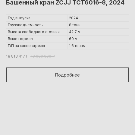
Башенный кран ZCJJ TCT6016-8, 2024
Год выпуска
2024
Грузоподъемность
8 тонн
Высота свободного стояния
42.7 м
Вылет стрелы
60 м
Г/П на конце стрелы
1.6 тонны
10 ТОНН
18 818 417
₽
19 000 000
₽
Подробнее