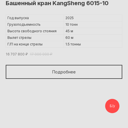
Башенный кран KangSheng 6015-10
Год выпуска
2025
Грузоподъемность
10 тонн
Высота свободного стояния
45 м
Вылет стрелы
60 м
Г/П на конце стрелы
1.5 тонны
16 707 800
₽
17 000 000
₽
Подробнее
Б/у