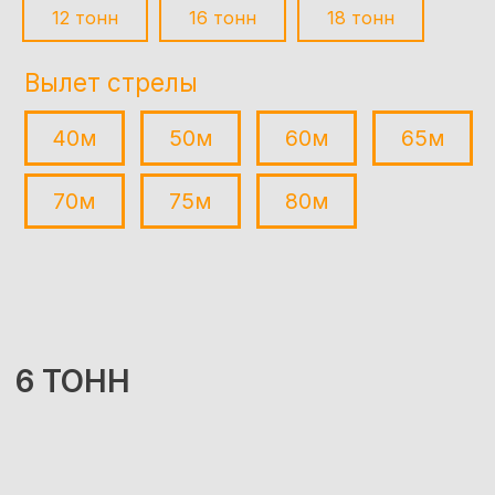
платформы
70м
75м
80м
12 тонн
16 тонн
18 тонн
6 ТОНН