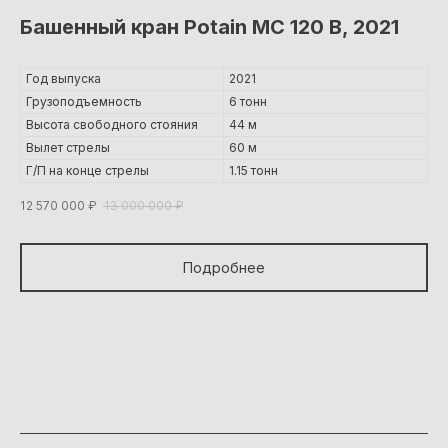
Башенный кран Potain MC 120 B, 2021
Год выпуска
2021
Грузоподъемность
6 тонн
Высота свободного стояния
44 м
Вылет стрелы
60 м
Г/П на конце стрелы
1.15 тонн
12 570 000
₽
13 000 000
₽
Подробнее