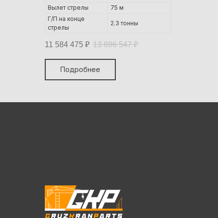
Вылет стрелы
75 м
Г/П на конце
2.3 тонны
стрелы
11 584 475
₽
13 896 547
₽
Подробнее