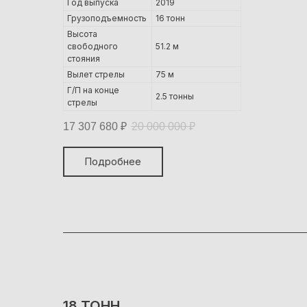
Год выпуска
2019
Грузоподъемность
16 тонн
Высота
свободного
51.2 м
стояния
Вылет стрелы
75 м
Г/П на конце
2.5 тонны
стрелы
17 307 680
₽
20 000 000
₽
Подробнее
18 ТОНН