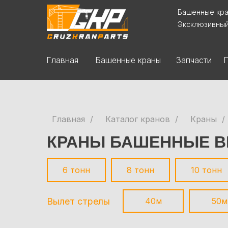
Башенные кра
Эксклюзивны
Главная
Запчасти
Башенные краны
Главная
/
Каталог кранов
/
Краны
/
КРАНЫ БАШЕННЫЕ В
6 тонн
8 тонн
10 тонн
Вылет стрелы
40м
50м