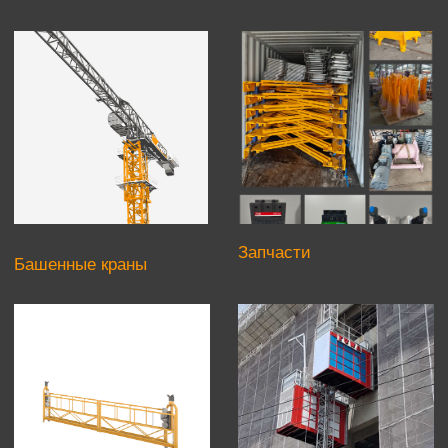
платформы
Запчасти
Башенные краны
Грузопассажирские
Подвесные
подъемники
платформы
НАШИ ПРЕИМУЩЕСТВА