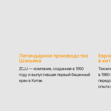
ПРЕИМУЩЕСТВА
Легендарное производство
Евро
Шэньяна
в ки
ZCJJ — компания, созданная в 1950
Технич
году и выпустившая первый башенный
в 1980
кран в Китае
передо
опыта 
НАШИ ПАРТНЕРЫ