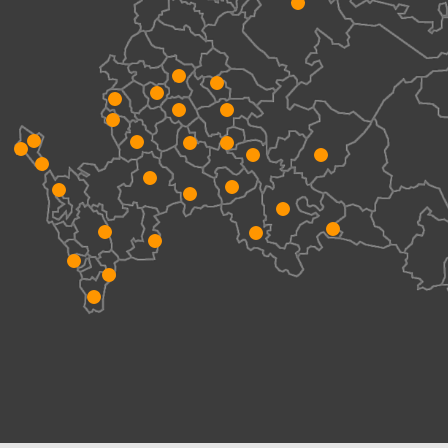
г. Москва, Мичуринский проспект, 35А
ЗИП в комплекте с краном
В комплекте с каждым башенным
краном мы поставляем все
необходимые запчасти для
беспрерывной работы
Запчасти всегда в наличии
Мы всегда держим в наличии самые
востребованные запасные части,
расходные материалы, узлы и агрегаты