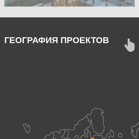
кран в Китае
КОНТАКТНАЯ ИНФОРМАЦИЯ
Номера телефона
+7 (936) 269-05-27
+7 (936) 269-05-28
Европейские технологии
в китайском исполнении
+7 (917) 572-45-50
Техническое сотрудничество с POTAIN
в 1980-х обеспечило внедрение
+7 (929) 672-16-05
передовых технологий и европейского
опыта в китайское производство
Наша почта
gruzkranparts@yandex.ru
Наш склад